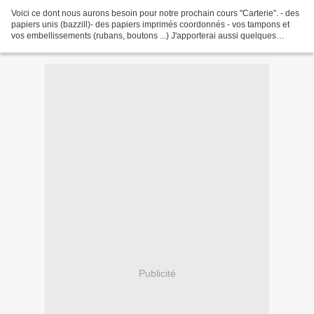
Voici ce dont nous aurons besoin pour notre prochain cours "Carterie". - des
papiers unis (bazzill)- des papiers imprimés coordonnés - vos tampons et
vos embellissements (rubans, boutons ...) J'apporterai aussi quelques
tampons. Pour celles qui font de...
Publicité