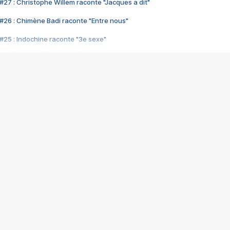
#27 : Christophe Willem raconte "Jacques a dit"
#26 : Chimène Badi raconte "Entre nous"
#25 : Indochine raconte "3e sexe"
#24 : Zaho raconte "C'est chelou"
#23 : Patrick Bruel raconte "Au café des délices"
#22 : Kyo raconte "Le chemin"
#21 : Nolwenn Leroy raconte "Cassé"
#20 : Patrick Hernandez raconte "Born to be alive"
#19 : Lorie raconte "Près de moi"
#18 : Michael Jones raconte "A nos actes manqués" (avec Jean-Jacque
#17 : Khaled raconte "Aïcha"
#16 : Corneille raconte "Parce qu'on vient de loin"
#15 : Indochine raconte "L'aventurier"