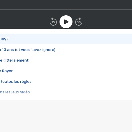
 DayZ
 a 13 ans (et vous l'avez ignoré)
e (littéralement)
im Rayan
 toutes les règles
s les jeux vidéo
us choquant de Rockstar ? - Le scandale BULLY
e plus moche de Steam
du RÊVE tourne au CAUCHEMAR