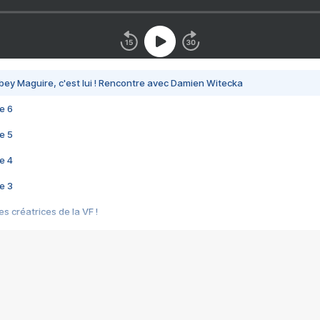
bey Maguire, c'est lui ! Rencontre avec Damien Witecka
e 6
e 5
e 4
e 3
s créatrices de la VF !
e 2
e 1
e Mektoub My Love arrive enfin ! Rencontre avec Shaïn Boumedine et Sal
i : après Toni en famille