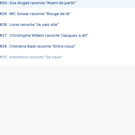
#30 : Eve Angeli raconte "Avant de partir"
#29 : MC Solaar raconte "Bouge de là"
28 : Lorie raconte "Je vais vite"
#27 : Christophe Willem raconte "Jacques a dit"
#26 : Chimène Badi raconte "Entre nous"
#25 : Indochine raconte "3e sexe"
#24 : Zaho raconte "C'est chelou"
#23 : Patrick Bruel raconte "Au café des délices"
#22 : Kyo raconte "Le chemin"
#21 : Nolwenn Leroy raconte "Cassé"
#20 : Patrick Hernandez raconte "Born to be alive"
#19 : Lorie raconte "Près de moi"
#18 : Michael Jones raconte "A nos actes manqués" (avec Jean-Jacque