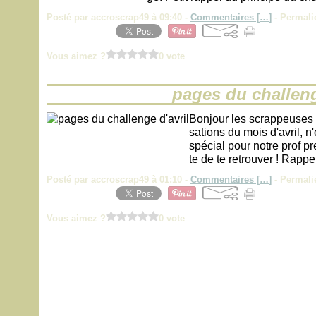
Posté par accroscrap49 à 09:40 -
Commentaires [
…
]
- Permali
Vous aimez ?
0 vote
pages du challeng
Bonjour les scrappeuses !
sations du mois d'avril, n
spécial pour notre prof p
te de te retrouver ! Rapp
Posté par accroscrap49 à 01:10 -
Commentaires [
…
]
- Permali
Vous aimez ?
0 vote