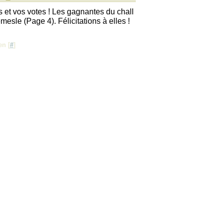
s et vos votes ! Les gagnantes du chall
esle (Page 4). Félicitations à elles !
en [
#
]