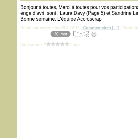
Bonjour à toutes, Merci à toutes pour vos participation
enge d'avril sont : Laura Davy (Page 5) et Sandrine Lem
Bonne semaine, L'équipe Accroscrap
Posté par accroscrap49 à 16:16 -
Commentaires [
…
]
- Permali
Vous aimez ?
0 vote