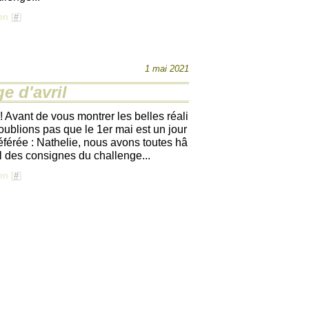
en [
#
]
1 mai 2021
e d'avril
 Avant de vous montrer les belles réali
'oublions pas que le 1er mai est un jour
référée : Nathelie, nous avons toutes hâ
el des consignes du challenge...
en [
#
]