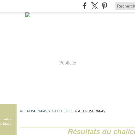
Publicité
ACCROSCRAP49
>
CATEGORIES
>
ACCROSCRAP49
nitiation
g. 49200
Résultats du challe