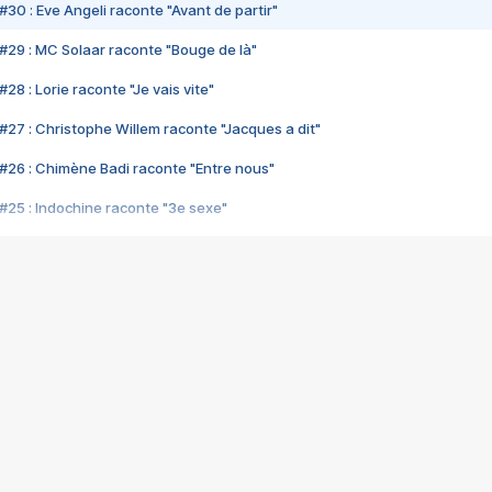
#30 : Eve Angeli raconte "Avant de partir"
#29 : MC Solaar raconte "Bouge de là"
28 : Lorie raconte "Je vais vite"
#27 : Christophe Willem raconte "Jacques a dit"
#26 : Chimène Badi raconte "Entre nous"
#25 : Indochine raconte "3e sexe"
#24 : Zaho raconte "C'est chelou"
#23 : Patrick Bruel raconte "Au café des délices"
#22 : Kyo raconte "Le chemin"
#21 : Nolwenn Leroy raconte "Cassé"
#20 : Patrick Hernandez raconte "Born to be alive"
#19 : Lorie raconte "Près de moi"
#18 : Michael Jones raconte "A nos actes manqués" (avec Jean-Jacque