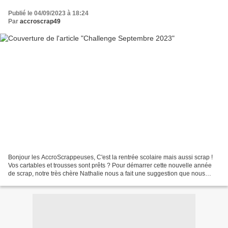
Publié le 04/09/2023 à 18:24
Par
accroscrap49
Bonjour les AccroScrappeuses, C'est la rentrée scolaire mais aussi scrap !
Vos cartables et trousses sont prêts ? Pour démarrer cette nouvelle année
de scrap, notre très chère Nathalie nous a fait une suggestion que nous
avons adoptée tout de suite :...