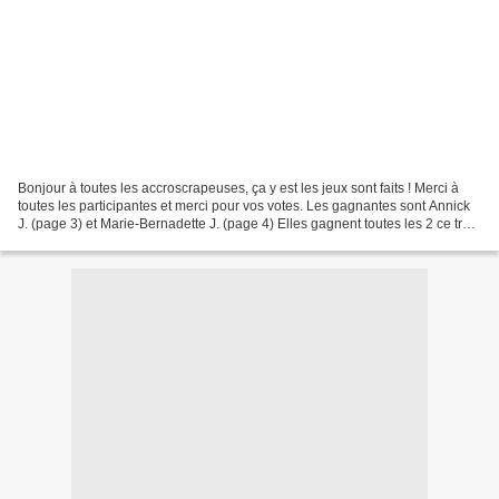
Bonjour à toutes les accroscrapeuses, ça y est les jeux sont faits ! Merci à
toutes les participantes et merci pour vos votes. Les gagnantes sont Annick
J. (page 3) et Marie-Bernadette J. (page 4) Elles gagnent toutes les 2 ce très
beau lot Félicitations...