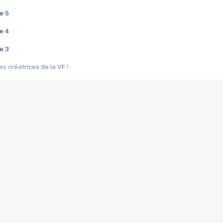
e 5
e 4
e 3
s créatrices de la VF !
e 2
e 1
e Mektoub My Love arrive enfin ! Rencontre avec Shaïn Boumedine et Sal
i : après Toni en famille
elle réalise le bouleversant Dites lui que je l'aime
ais ! Rencontre autour de Vie privée de Rebecca Zlotowski
 de Marguerite, Grave... Rencontre avec Ella Rumpf
 Les Rêveurs, un film intime sur la santé mentale