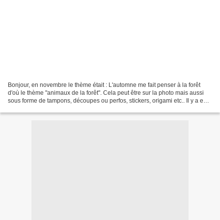
Bonjour, en novembre le thème était : L'automne me fait penser à la forêt
d'où le thème "animaux de la forêt". Cela peut être sur la photo mais aussi
sous forme de tampons, découpes ou perfos, stickers, origami etc.. Il y a eu
la mode du renard, celle...