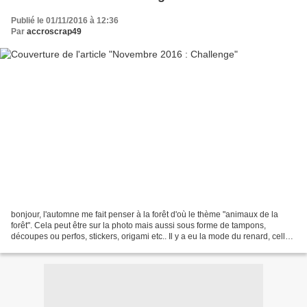
Publié le 01/11/2016 à 12:36
Par
accroscrap49
bonjour, l'automne me fait penser à la forêt d'où le thème "animaux de la
forêt". Cela peut être sur la photo mais aussi sous forme de tampons,
découpes ou perfos, stickers, origami etc.. Il y a eu la mode du renard, celle
du cerf, le hibou etc.. je pense...