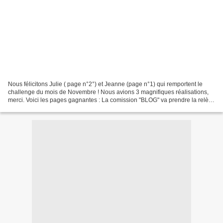
Nous félicitons Julie ( page n°2°) et Jeanne (page n°1) qui remportent le
challenge du mois de Novembre ! Nous avions 3 magnifiques réalisations,
merci. Voici les pages gagnantes : La comission "BLOG" va prendre la relève
à partir de demain, nouveau mois,...