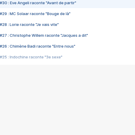
#30 : Eve Angeli raconte "Avant de partir"
#29 : MC Solaar raconte "Bouge de là"
28 : Lorie raconte "Je vais vite"
#27 : Christophe Willem raconte "Jacques a dit"
#26 : Chimène Badi raconte "Entre nous"
#25 : Indochine raconte "3e sexe"
#24 : Zaho raconte "C'est chelou"
#23 : Patrick Bruel raconte "Au café des délices"
#22 : Kyo raconte "Le chemin"
#21 : Nolwenn Leroy raconte "Cassé"
#20 : Patrick Hernandez raconte "Born to be alive"
#19 : Lorie raconte "Près de moi"
#18 : Michael Jones raconte "A nos actes manqués" (avec Jean-Jacque