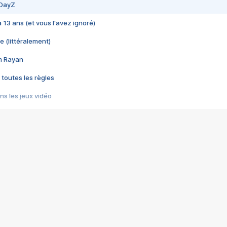
 DayZ
 a 13 ans (et vous l'avez ignoré)
e (littéralement)
im Rayan
 toutes les règles
s les jeux vidéo
us choquant de Rockstar ? - Le scandale BULLY
e plus moche de Steam
du RÊVE tourne au CAUCHEMAR
pendant 8 heures
it… à tort
umiliés par un jeu vidéo
ire - Final Fantasy 8