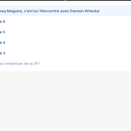
bey Maguire, c'est lui ! Rencontre avec Damien Witecka
e 6
e 5
e 4
e 3
s créatrices de la VF !
e 2
e 1
e Mektoub My Love arrive enfin ! Rencontre avec Shaïn Boumedine et Sal
i : après Toni en famille
elle réalise le bouleversant Dites lui que je l'aime
ais ! Rencontre autour de Vie privée de Rebecca Zlotowski