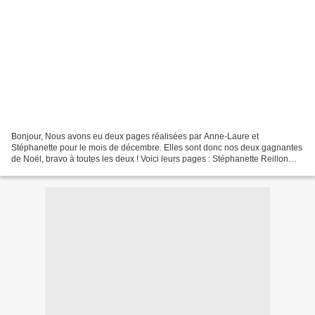
Bonjour, Nous avons eu deux pages réalisées par Anne-Laure et
Stéphanette pour le mois de décembre. Elles sont donc nos deux gagnantes
de Noël, bravo à toutes les deux ! Voici leurs pages : Stéphanette Reillon
Anne-Laure Boisseau A bientôt pour le super...