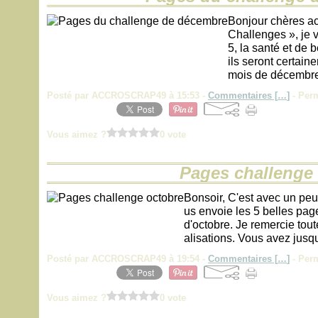
Bonjour chères a
Challenges », je 
5, la santé et de 
ils seront certai
mois de décembre
Posté par ACCROSCRAP49 à 15:53 -
Commentaires [
…
]
- Perm
Vous aimez ?
0 vote
Pages challenge
Bonsoir, C'est avec un peu 
us envoie les 5 belles pag
d'octobre. Je remercie tout
alisations. Vous avez jus
Posté par ACCROSCRAP49 à 19:54 -
Commentaires [
…
]
- Perm
Vous aimez ?
0 vote