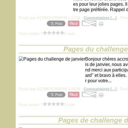
es pour leur jolies pages. 
tre page préférée. Rappel 
Posté par ACCROSCRAP49 à 17:56 -
Commentaires [
…
]
- Perm
Vous aimez ?
0 vote
Pages du challenge 
Bonjour chères accr
is de janvier, nous av
nd merci aux particip
ard" et bravo à elles
r pour votre...
Posté par ACCROSCRAP49 à 18:26 -
Commentaires [
…
]
- Perm
Vous aimez ?
0 vote
Pages de challenge 