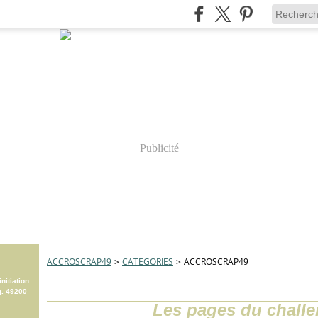
Publicité
ACCROSCRAP49
>
CATEGORIES
>
ACCROSCRAP49
nitiation
g. 49200
Les pages du challe