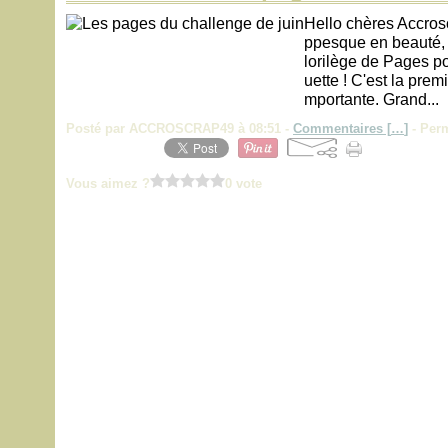
Hello chères Accros
ppesque en beauté, 
lorilège de Pages po
uette ! C'est la premi
mportante. Grand...
Posté par ACCROSCRAP49 à 08:51 -
Commentaires [
…
]
- Perm
Vous aimez ?
0 vote