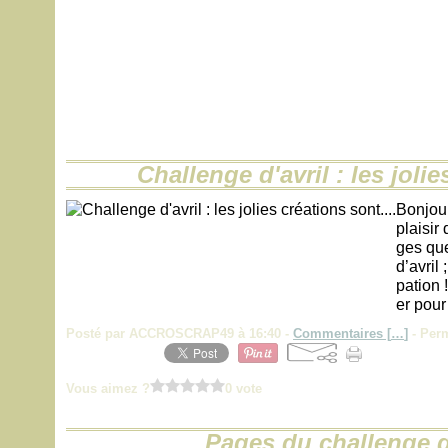
Challenge d'avril : les jolie
Bonjou
plaisir
ges qu
d’avril 
pation 
er pour
Posté par ACCROSCRAP49 à 16:40 -
Commentaires [
…
]
- Perm
Vous aimez ?
0 vote
Pages du challenge 