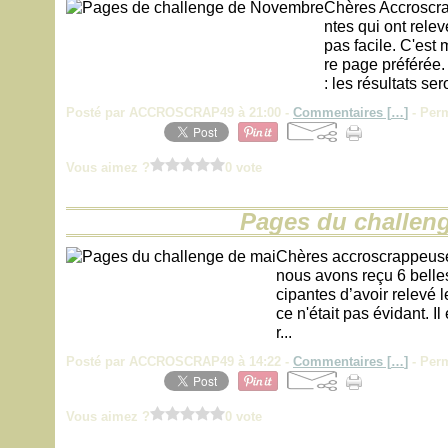
Chères Accroscra
ntes qui ont rele
pas facile. C'est
re page préférée
: les résultats se
Posté par ACCROSCRAP49 à 21:00 -
Commentaires [
…
]
- Perm
Vous aimez ?
0 vote
Pages du challen
Chères accroscrappeuse
nous avons reçu 6 belles
cipantes d’avoir relevé le
ce n'était pas évidant. I
r...
Posté par ACCROSCRAP49 à 14:22 -
Commentaires [
…
]
- Perm
Vous aimez ?
0 vote