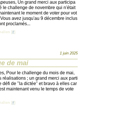
peuses, Un grand merci aux participa
vé le challenge de novembre qui n'était
 maintenant le moment de voter pour vot
. Vous avez jusqu'au 9 décembre inclus
ront proclamés...
alien [
#
]
1 juin 2025
ge de mai
s, Pour le challenge du mois de mai,
 réalisations ; un grand merci aux parti
 défi de "la dictée" et bravo à elles car
l est maintenant venu le temps de vote
alien [
#
]