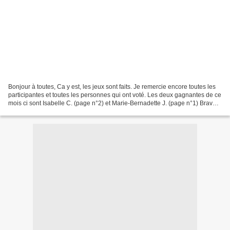
Bonjour à toutes, Ca y est, les jeux sont faits. Je remercie encore toutes les
participantes et toutes les personnes qui ont voté. Les deux gagnantes de ce
mois ci sont Isabelle C. (page n°2) et Marie-Bernadette J. (page n°1) Bravo à
toutes les 2, vous...