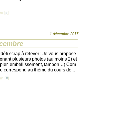
n [
#
]
1 décembre 2017
écembre
défi scrap à relever : Je vous propose
enant plusieurs photos (au moins 2) et
apier, embellissement, tampon…) Com
e correspond au thème du cours de...
en [
#
]