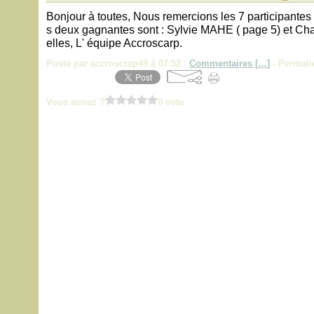
Bonjour à toutes, Nous remercions les 7 participante
s deux gagnantes sont : Sylvie MAHE ( page 5) et Cha
elles, L' équipe Accroscarp.
Posté par accroscrap49 à 07:52 -
Commentaires [
…
]
- Permali
Vous aimez ?
0 vote