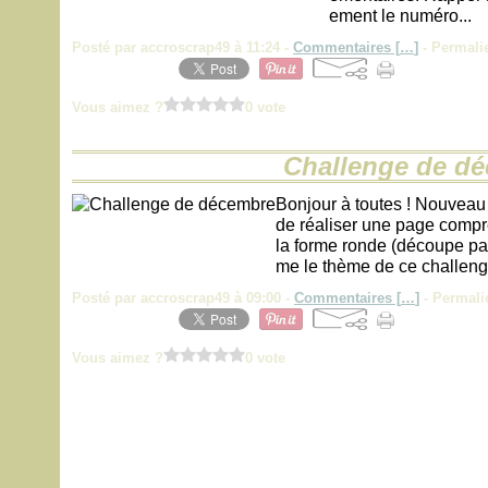
ement le numéro...
Posté par accroscrap49 à 11:24 -
Commentaires [
…
]
- Permalie
Vous aimez ?
0 vote
Challenge de d
Bonjour à toutes ! Nouveau 
de réaliser une page compr
la forme ronde (découpe p
me le thème de ce challeng
Posté par accroscrap49 à 09:00 -
Commentaires [
…
]
- Permali
Vous aimez ?
0 vote