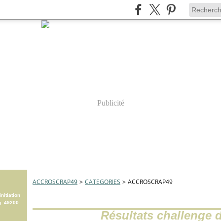
Publicité
ACCROSCRAP49
>
CATEGORIES
>
ACCROSCRAP49
nitiation
g. 49200
Résultats challenge